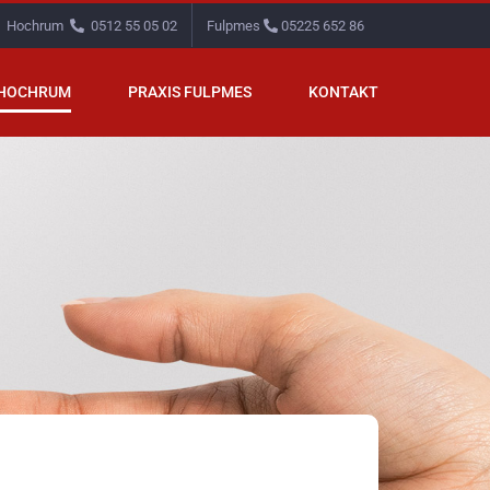
Hochrum
0512 55 05 02
Fulpmes
05225 652 86
 HOCHRUM
PRAXIS FULPMES
KONTAKT