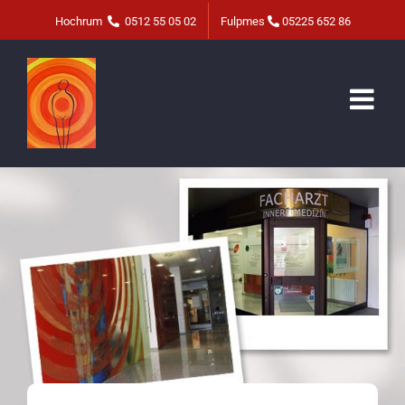
Zum
Hochrum
0512 55 05 02
Fulpmes
05225 652 86
Inhalt
springen